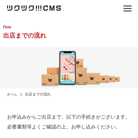
o
t
g
o
g
Flow
g
l
出店までの流れ
g
e
l
n
e
a
n
v
a
i
v
g
出店までの流れ
ホーム
i
a
g
t
a
i
お申込みからご出店まで、以下の手続きがございます。
t
o
必要書類等よくご確認の上、お申し込みください。
i
n