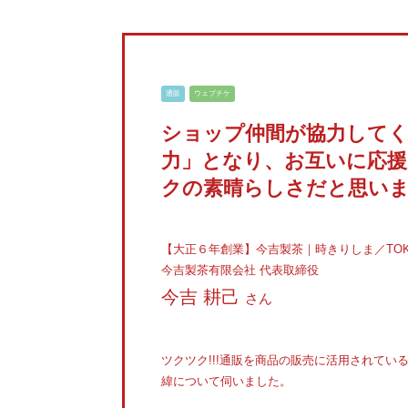
通販
ウェブチケ
ショップ仲間が協力して
力」となり、お互いに応
クの素晴らしさだと思い
【大正６年創業】今吉製茶｜時きりしま／TOKI・
今吉製茶有限会社 代表取締役
今吉 耕己
さん
ツクツク!!!通販を商品の販売に活用されて
緯について伺いました。